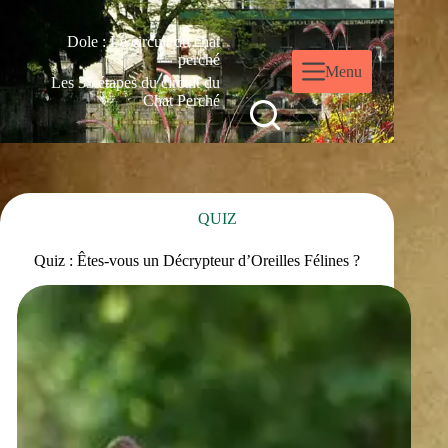
Dole : Le circuit du chat
perché
Menu
Les 35 étapes du circuit du
Chat Perché
QUIZ
Quiz : Êtes-vous un Décrypteur d’Oreilles Félines ?