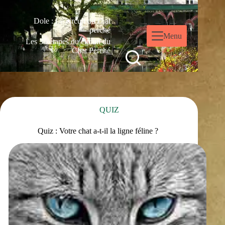
Dole : Le circuit du chat
perché
Menu
Les 35 étapes du circuit du
Chat Perché
QUIZ
Quiz : Votre chat a-t-il la ligne féline ?