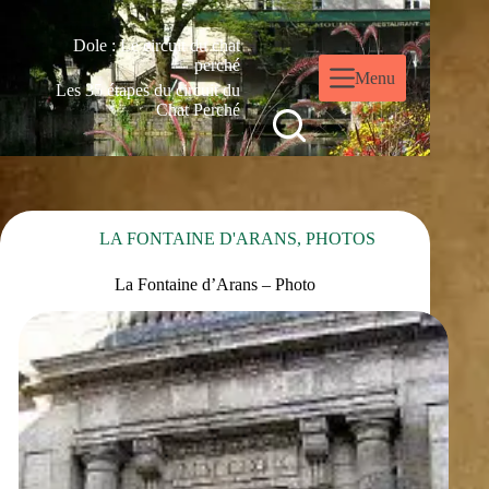
Dole : Le circuit du chat
perché
Menu
Les 35 étapes du circuit du
Chat Perché
LA FONTAINE D'ARANS
,
PHOTOS
La Fontaine d’Arans – Photo