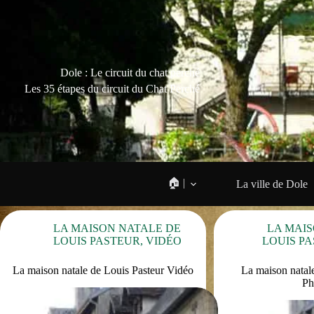
Dole : Le circuit du chat perché
Les 35 étapes du circuit du Chat Perché
🏠 |
La ville de Dole
LA MAISON NATALE DE
LA MAI
LOUIS PASTEUR
,
VIDÉO
LOUIS P
La maison natale de Louis Pasteur Vidéo
La maison natal
Ph