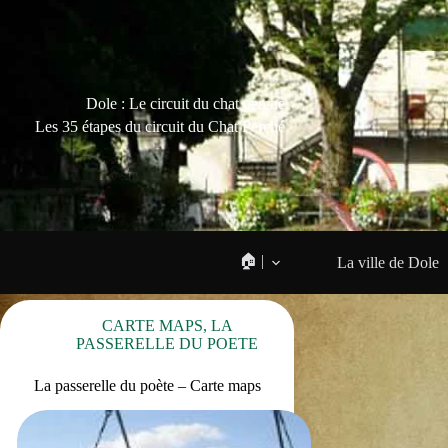
Dole : Le circuit du chat perché
Les 35 étapes du circuit du Chat Perché
🏠 |
La ville de Dole
CARTE MAPS
,
LA
PASSERELLE DU POETE
La passerelle du poète – Carte maps