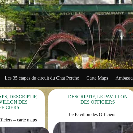
Les 35 étapes du circuit du Chat Perché
Carte Maps
Ambassad
APS
,
DESCRIPTIF
,
DESCRIPTIF
,
LE PAVILLON
AVILLON DES
DES OFFICIERS
FFICIERS
Le Pavillon des Officiers
ficiers – carte maps