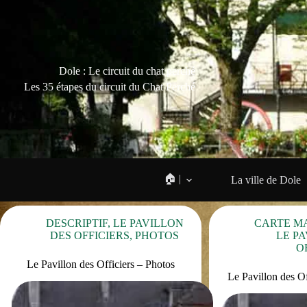
Dole : Le circuit du chat perché
Les 35 étapes du circuit du Chat Perché
🏠 |
La ville de Dole
DESCRIPTIF
,
LE PAVILLON
CARTE M
DES OFFICIERS
,
PHOTOS
LE P
O
Le Pavillon des Officiers – Photos
Le Pavillon des Of