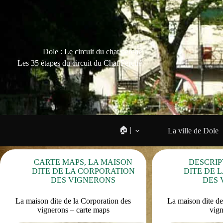
Dole : Le circuit du chat perché
Les 35 étapes du circuit du Chat Perché
🏠 |
La ville de Dole
CARTE MAPS
,
LA MAISON
DESCRIP
DITE DE LA CORPORATION
DITE DE 
DES VIGNERONS
DES 
La maison dite de la Corporation des
La maison dite de
vignerons – carte maps
vig